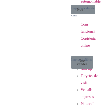
automontable
Imprimeix des de
Destacat
Nou
casa!
Com
funciona?
Copisteria
online
Imprescindibles
Top
vendes
Roll-up
Targetes de
visita
Ventalls
impresos
Photocall