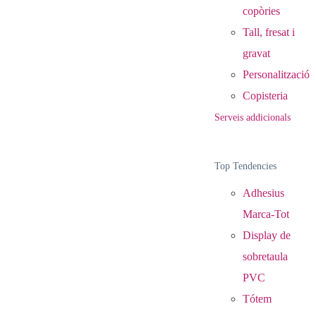
copòries
Tall, fresat i
gravat
Personalització
Copisteria
Serveis addicionals
Top Tendencies
Adhesius
Marca-Tot
Display de
sobretaula
PVC
Tótem