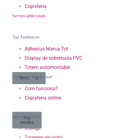
Copisteria
Serveis addicionals
Top Tendencies
Adhesius Marca-Tot
Display de sobretaula PVC
Tótem automontable
Imprimeix des de casa!
Destacat
Nou
Com funciona?
Copisteria online
Imprescindibles
Top
vendes
Roll-up
Targetes de visita